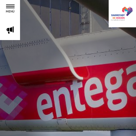
MENÜ
m