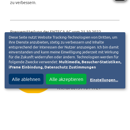
zu verbessern.
Pressemitteilung der ENTEGA AG vom 21.10.2022
Diese Seite nutzt Website Tracking-Technologien von Dritten, um
ihre Dienste anzubieten, stetig zu verbessern und Inhalte
entsprechend der Interessen der Nutzer anzuzeigen. Ich bin damit
Michael Ortmanns
einverstanden und kann meine Einwilligung jederzeit mit Wirkung
für die Zukunft widerrufen oder ändern. Technologien werden für
Unternehmenskommunikation
folgende Zwecke verwendet:
Multimedia, Besucher-Statistiken,
ENTEGA AG · Frankfurter Straße
iFrame Einbindung, Datenschutz Zustimmungen
110 · 64293 Darmstadt
Alle ablehnen
Alle akzeptieren
Einstellungen
...
Telefon 06151 701-2000
Telefax 06151 701-1721
presse@entega.ag
f
T
Diesen Beitrag teilen auf