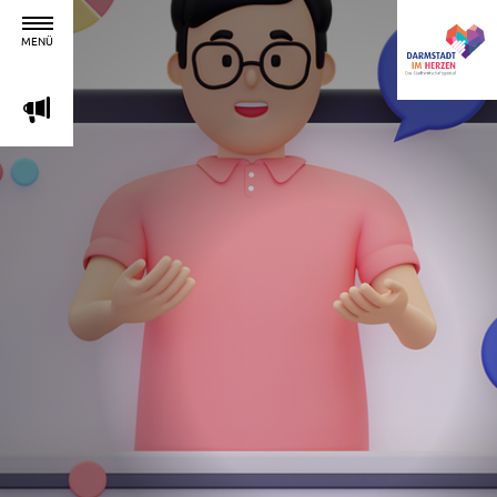
MENÜ
m