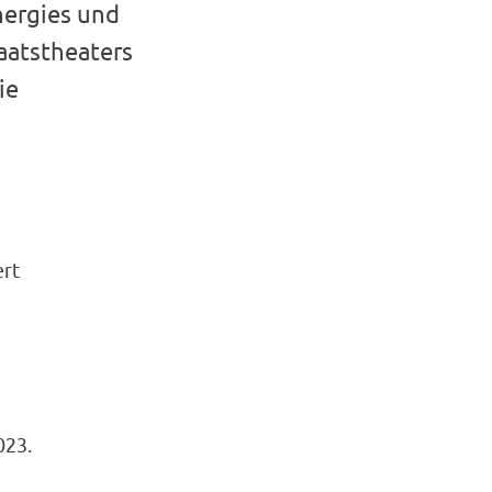
ergies und
aatstheaters
ie
ert
023.