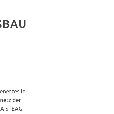
SBAU
enetzes in
enetz der
EGA STEAG