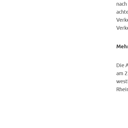
nach
acht
Verk
Verke
Mehr
Die 
am 23
westl
Rhei
die e
und 
wird 
befah