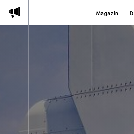
m
Magazin
D