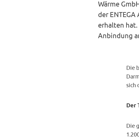
Wärme GmbH,
der ENTEGA A
erhalten hat.
Anbindung a
Die 
Darm
sich 
Der 
Die 
1.20