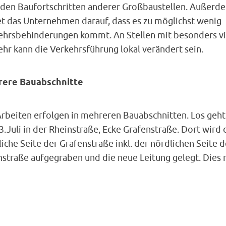
 den Baufortschritten anderer Großbaustellen. Außerd
et das Unternehmen darauf, dass es zu möglichst wenig
ehrsbehinderungen kommt. An Stellen mit besonders vi
hr kann die Verkehrsführung lokal verändert sein.
ere Bauabschnitte
Arbeiten erfolgen in mehreren Bauabschnitten. Los geht
.Juli in der Rheinstraße, Ecke Grafenstraße. Dort wird 
iche Seite der Grafenstraße inkl. der nördlichen Seite d
nstraße aufgegraben und die neue Leitung gelegt. Dies 
-netz Südhessen und erneuert dort gleichzeitig die Was
Gasleitung. Während der Bauphase bis Mitte Septembe
die Rheinstraße zeitweise nur einspurig, in Tunnelrichtu
rbar sein.