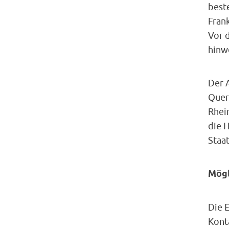
best
Frank
Vor 
hinwe
Der 
Quer
Rhei
die H
Staat
Mögl
Die 
Konta