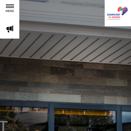
MENÜ
m