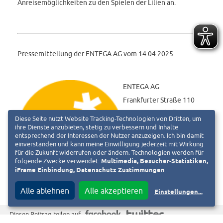
Anreisemöglichkeiten zu den Spielen der Lilien an.
Pressemitteilung der ENTEGA AG vom 14.04.2025
ENTEGA AG
Frankfurter Straße 110
64293 Darmstadt
Diese Seite nutzt Website Tracking-Technologien von Dritten, um
Telefon 06151 701-0
ihre Dienste anzubieten, stetig zu verbessern und Inhalte
entsprechend der Interessen der Nutzer anzuzeigen. Ich bin damit
info@entega.ag
einverstanden und kann meine Einwilligung jederzeit mit Wirkung
für die Zukunft widerrufen oder ändern. Technologien werden für
folgende Zwecke verwendet:
Multimedia, Besucher-Statistiken,
iFrame Einbindung, Datenschutz Zustimmungen
Alle ablehnen
Alle akzeptieren
Einstellungen
...
f
T
Diesen Beitrag teilen auf