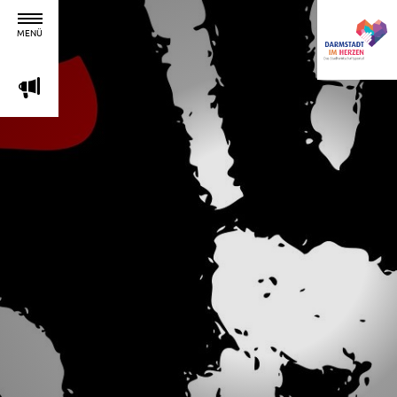
MENÜ
m