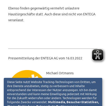
Ebenso finden gegenwärtig vermehrt unlautere
Haustürgeschäfte statt. Auch diese sind nicht von ENTEGA
veranlasst.
Pressemitteilung der ENTEGA AG vom 16.03.2022
Michael Ortmanns
Unternehmenskommunikation
Diese Seite nutzt Website Tracking-Technologien von Dritten, um
ENTEGA AG · Frankfurter Straße
ihre Dienste anzubieten, stetig zu verbessern und Inhalte
entsprechend der Interessen der Nutzer anzuzeigen. Ich bin damit
110 · 64293 Darmstadt
einverstanden und kann meine Einwilligung jederzeit mit Wirkung
Telefon 06151 701-2000
für die Zukunft widerrufen oder ändern. Technologien werden für
folgende Zwecke verwendet:
Multimedia, Besucher-Statistiken,
Telefax 06151 701-1721