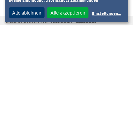
iFrame Einbindung, Datenschutz Zustimmungen
presse@entega.ag
Alle ablehnen
Alle akzeptieren
Einstellungen
...
f
T
Diesen Beitrag teilen auf
Kontakt
F
i
Impressum
Datenschutzinformation
Y
Barrierefreiheitserklärung
© 2026, HEAG