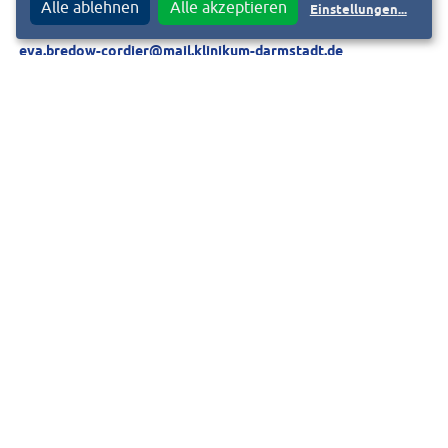
Pressesprecherin
Alle ablehnen
Alle akzeptieren
Einstellungen
...
Tel.: 06151 – 107 6709
eva.bredow-cordier@mail.klinikum-darmstadt.de
WWW.KLINIKUM-DARMSTADT.DE
f
T
Diesen Beitrag teilen auf
Bildquellen
Klinikum DA Aussenplakat Bleichstrasse V01: Klinikum
Darmstadt GmbH