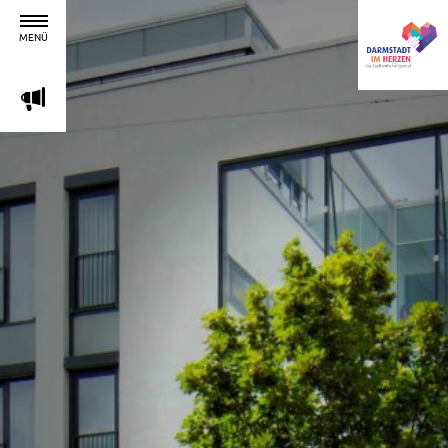
MENÜ
m