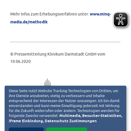
Mehr Infos zum Erhebungsverfahren unter:
www.minq-
media.de/methodik
© Pressemitteilung Klinikum Darmstadt GmbH vom
10.06.2020
Diese Seite nutzt Website Tracking-Technologien von Dritten, um
ihre Dienste anzubieten, stetig zu verbessern und Inhalte
entsprechend der Interessen der Nutzer anzuzeigen. Ich bin damit
einverstanden und kann meine Einwilligung jederzeit mit Wirkung
für die Zukunft widerrufen oder ändern. Technologien werden für
Klinikum Darmstadt GmbH
folgende Zwecke verwendet:
Multimedia, Besucher-Statistiken,
iFrame Einbindung, Datenschutz Zustimmungen
Eva Bredow-Cordier