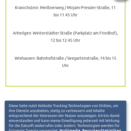
Kranichstein: Meißnerweg / Mirjam-Pressler-Straße, 11
bis 11.45 Uhr
Arheilgen: Weiterstädter Straße (Parkplatz am Friedhof),
12 bis 12.45 Uhr
Wixhausen: Bahnhofstraße / Seegartenstraße, 14 bis 15
Uhr
Diese Seite nutzt Website Tracking-Technologien von Dritten, um
ihre Dienste anzubieten, stetig zu verbessern und Inhalte
entsprechend der Interessen der Nutzer anzuzeigen. Ich bin damit
einverstanden und kann meine Einwilligung jederzeit mit Wirkung
Donnerstag, 23. Oktober:
für die Zukunft widerrufen oder ändern. Technologien werden für
folgende Zwecke verwendet:
Multimedia, Besucher-Statistiken,