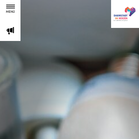
MENÜ
m