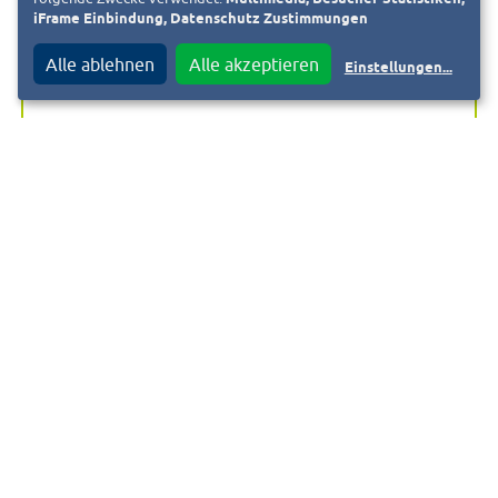
iFrame Einbindung, Datenschutz Zustimmungen
Eberstadt: Palisadenstraße (Eingang Friedhof), 8.30 bis
Alle ablehnen
Alle akzeptieren
Einstellungen
...
9.30 Uhr
Eberstadt: Von-Ketteler-Straße / Carlo-Mierendorff-
Straße, 10 bis 11 Uhr
Heimstättensiedlung: Heimstättenweg /
Pulverhäuserweg, 11.30 bis 12.30 Uhr
Bessungen: Heinrichwingertsweg / Küchlerstraße 14 bis
15 Uhr