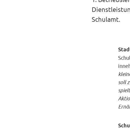
Dienstleistu
Schulamt.
Stad
Schu
inneh
klein
soll 
spiel
Aktio
Ernä
Schu