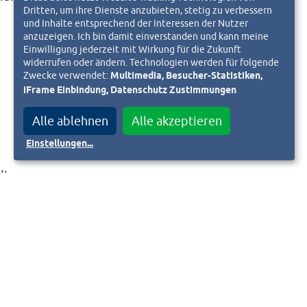
Dritten, um ihre Dienste anzubieten, stetig zu verbessern
und Inhalte entsprechend der Interessen der Nutzer
anzuzeigen. Ich bin damit einverstanden und kann meine
Einwilligung jederzeit mit Wirkung für die Zukunft
widerrufen oder ändern. Technologien werden für folgende
Zwecke verwendet:
Multimedia, Besucher-Statistiken,
iFrame Einbindung, Datenschutz Zustimmungen
Alle ablehnen
Alle akzeptieren
Einstellungen
...
dter
,
nd