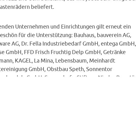
astenrädern beliefert.
enden Unternehmen und Einrichtungen gilt erneut ein
eschön für die Unterstützung: Bauhaus, bauverein AG,
ware AG, Dr. Fella Industriebedarf GmbH, entega GmbH,
se GmbH, FFD Frisch Fruchtig Delp GmbH, Getränke
mann, KAGEL, La Mina, Lebensbaum, Meinhardt
tereinigung GmbH, Obstbau Speth, Sonnentor
terhandels GmbH, Sonnenhof – Stiftung Nieder-Ramstä
onie, Vollkornbäckerei Dieburg, Wolfgang Walter GmbH
sgourmet Deutschland GmbH & Co. OHG, Reinel Glas- u
udeservice GmbH.
essemitteilung der Wissenschaftsstadt Darmstadt
vom