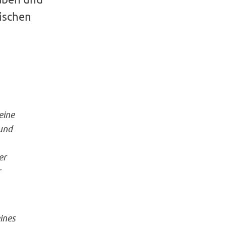
ischen
eine
 und
er
r
ines