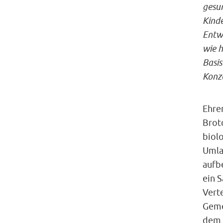
gesun
Kinde
Entwi
wie h
Basis
Konze
Ehre
Brot
biol
Umla
aufb
ein 
Vert
Geme
dem 