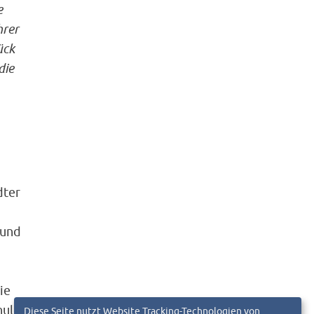
e
hrer
ück
die
dter
 und
ie
hulen
Diese Seite nutzt Website Tracking-Technologien von