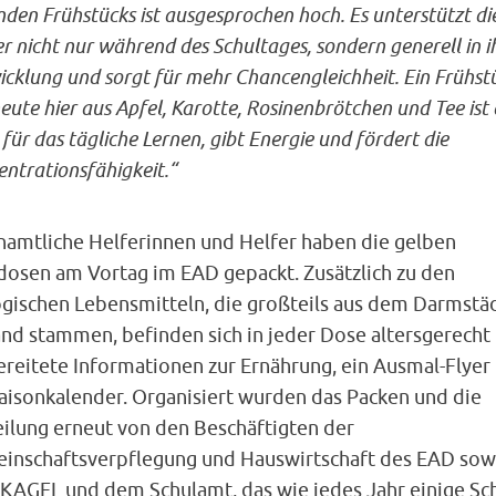
den Frühstücks ist ausgesprochen hoch. Es unterstützt di
r nicht nur während des Schultages, sondern generell in i
cklung und sorgt für mehr Chancengleichheit. Ein Frühst
eute hier aus Apfel, Karotte, Rosinenbrötchen und Tee ist 
 für das tägliche Lernen, gibt Energie und fördert die
ntrationsfähigkeit.“
namtliche Helferinnen und Helfer haben die gelben
dosen am Vortag im EAD gepackt. Zusätzlich zu den
ogischen Lebensmitteln, die großteils aus dem Darmstä
nd stammen, befinden sich in jeder Dose altersgerecht
ereitete Informationen zur Ernährung, ein Ausmal-Flyer
Saisonkalender. Organisiert wurden das Packen und die
eilung erneut von den Beschäftigten der
inschaftsverpflegung und Hauswirtschaft des EAD sow
KAGEL und dem Schulamt, das wie jedes Jahr einige Sc