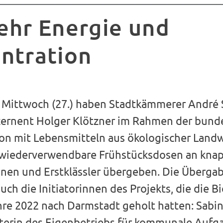
ehr Energie und
ntration
Mittwoch (27.) haben Stadtkämmerer André 
ernent Holger Klötzner im Rahmen der bund
on mit Lebensmitteln aus ökologischer Landw
 wiederverwendbare Frühstücksdosen an kna
innen und Erstklässler übergeben. Die Überga
uch die Initiatorinnen des Projekts, die die B
hre 2022 nach Darmstadt geholt hatten: Sabin
eiterin des Eigenbetriebs für kommunale Auf