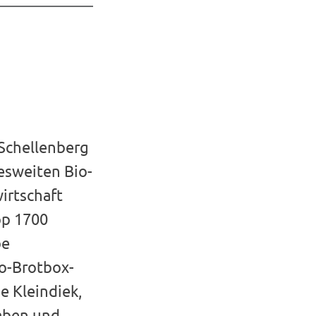
Schellenberg
esweiten Bio-
irtschaft
pp 1700
be
io-Brotbox-
e Kleindiek,
gaben und