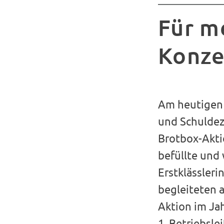
Für m
Konze
Am heutigen 
und Schuldez
Brotbox-Akti
befüllte und
Erstklässler
begleiteten a
Aktion im Ja
1. Betriebsl