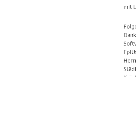
mit L
Folg
Dank
Soft
EpiU
Herr
Städ
Kräu
Diak
Tran
Gebä
©
Pr