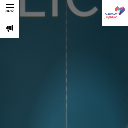
MENÜ
m