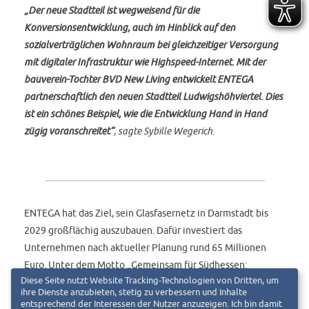
„Der neue Stadtteil ist wegweisend für die
Konversionsentwicklung, auch im Hinblick auf den
sozialverträglichen Wohnraum bei gleichzeitiger Versorgung
mit digitaler Infrastruktur wie Highspeed-Internet. Mit der
bauverein-Tochter BVD New Living entwickelt ENTEGA
partnerschaftlich den neuen Stadtteil Ludwigshöhviertel. Dies
ist ein schönes Beispiel, wie die Entwicklung Hand in Hand
zügig voranschreitet“
, sagte Sybille Wegerich.
ENTEGA hat das Ziel, sein Glasfasernetz in Darmstadt bis
2029 großflächig auszubauen. Dafür investiert das
Unternehmen nach aktueller Planung rund 65 Millionen
Euro. Unter dem Motto „Gemeinsam für Südhessen:
Diese Seite nutzt Website Tracking-Technologien von Dritten, um
Zukunftsprojekt Glasfaser“ unterstützt ENTEGA mit seinen
ihre Dienste anzubieten, stetig zu verbessern und Inhalte
Investitionen die Gigabitstrategie des Landes Hessens, um
entsprechend der Interessen der Nutzer anzuzeigen. Ich bin damit