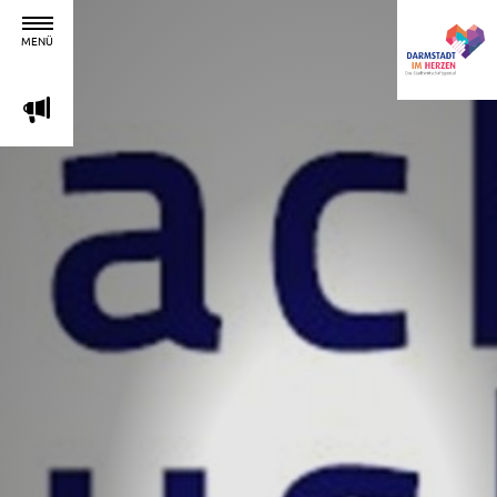
MENÜ
m