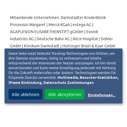
Mitwirkende Unternehmen: Darmstädter Kinderklinik
Prinzessin Margaret | Merck KGaA | entega AG |
AGAPLESION ELISABETHENSTIFT gGmbH | Evonik
Industries AG | Deutsche Bahn AG | Alice-Hospital | Döhler
GmbH | Klinikum Darmstadt | Hottinger Brüel & Kjᴂr GmbH
| HEAG mobilo GmbH | Stadt- und Kreis-Sparkasse Darmstadt
Diese Seite nutzt Website Tracking-Technologien von Dritten, um
ihre Dienste anzubieten, stetig zu verbessern und Inhalte
| WIEST Autohäuser | Finanzamt Darmstadt |
entsprechend der Interessen der Nutzer anzuzeigen. Ich bin damit
Unternehmerverbände Südhessen
einverstanden und kann meine Einwilligung jederzeit mit Wirkung
für die Zukunft widerrufen oder ändern. Technologien werden für
folgende Zwecke verwendet:
Multimedia, Besucher-Statistiken,
iFrame Einbindung, Datenschutz Zustimmungen
Kooperationspartner: Darmstädter Echo | Agentur für
Alle ablehnen
Alle akzeptieren
Einstellungen
...
Arbeit Darmstadt
Weitere Informationen gibt es unter
www.nachtderausbildung-darmstadt.de
und