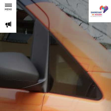
MENÜ
m