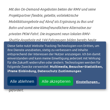
Mit den On-Demand-Angeboten bieten der RMV und seine
Projektpartner flexible, geteilte, vollelektrische
Mobilitätsangebote auf Abruf als Ergänzung zu Bus und
Bahn und somit eine klimafreundlichere Alternative zur
privaten PKW-Fahrt. Die insgesamt neun lokalen RMV-
Shuttle-Angebote mit 144 Fahrzeugen bilden bereits heute
das größte On-Demand-Netzwerk Deutschlands. Bei
Diese Seite nutzt Website Tracking-Technologien von Dritten, um
ihre Dienste anzubieten, stetig zu verbessern und Inhalte
Fahrgästen sind sie zudem sehr beliebt: Die durchschnittliche
entsprechend der Interessen der Nutzer anzuzeigen. Ich bin damit
Bewertung liegt bei 4,9 von 5 Sternen.
einverstanden und kann meine Einwilligung jederzeit mit Wirkung
für die Zukunft widerrufen oder ändern. Technologien werden für
folgende Zwecke verwendet:
Multimedia, Besucher-Statistiken,
iFrame Einbindung, Datenschutz Zustimmungen
Das Projekt wird bis Ende 2024 vom Bundesministerium für
Alle ablehnen
Alle akzeptieren
Einstellungen
...
Digitales und Verkehr (BMDV) sowie dem Land Hessen
gefördert.