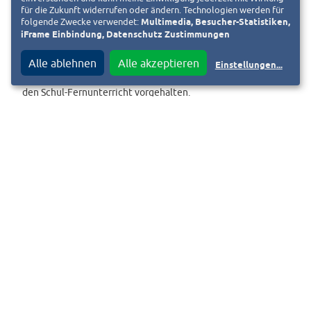
am 12.1.2021 ab ca. 10 Uhr mit einem
für die Zukunft widerrufen oder ändern. Technologien werden für
sprunghaften Anstieg sehr stark genutzt:
folgende Zwecke verwendet:
Multimedia, Besucher-Statistiken,
iFrame Einbindung, Datenschutz Zustimmungen
Online-Unterricht benötigt
Serverkapazität. In Darmstadt wird diese
Alle ablehnen
Alle akzeptieren
Einstellungen
...
von der Digitalstadt Darmstadt exklusiv für
den Schul-Fernunterricht vorgehalten.
Abb.: Digitalstadt Darmstadt
Abb2:
Die Anzahl der
Konferenzteilnehmer*innen in BBB