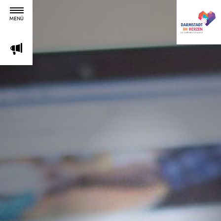
MENÜ
m