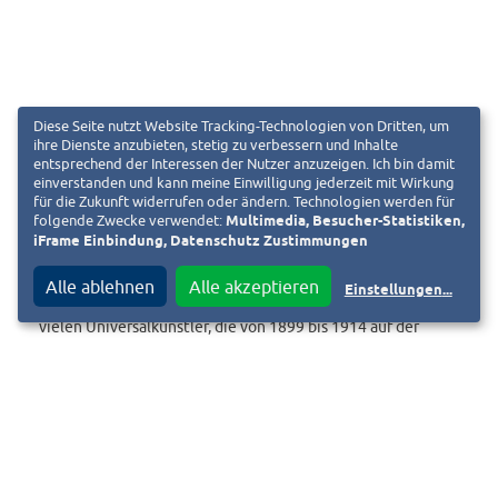
Führungen im Museum Künstlerkolonie Darmstadt
Diese Seite nutzt Website Tracking-Technologien von Dritten, um
ihre Dienste anzubieten, stetig zu verbessern und Inhalte
entsprechend der Interessen der Nutzer anzuzeigen. Ich bin damit
einverstanden und kann meine Einwilligung jederzeit mit Wirkung
für die Zukunft widerrufen oder ändern. Technologien werden für
folgende Zwecke verwendet:
Multimedia, Besucher-Statistiken,
iFrame Einbindung, Datenschutz Zustimmungen
Das Museum Künstlerkolonie befindet sich im historischen
von Joseph Maria Olbrich 1901 vollendeten Ernst Ludwig-
Alle ablehnen
Alle akzeptieren
Einstellungen
...
Haus und macht das umfassende kreative Schaffen der
vielen Universalkünstler, die von 1899 bis 1914 auf der
Mathildenhöhe gearbeitet haben, erlebbar.
Immer sonntags um 13 Uhr, sowie zusätzlich am