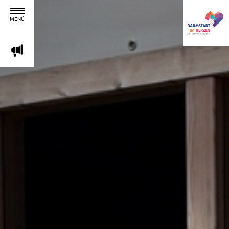
MENÜ
m