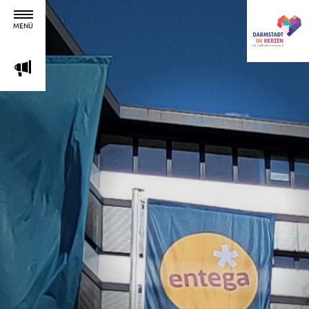
MENÜ
m