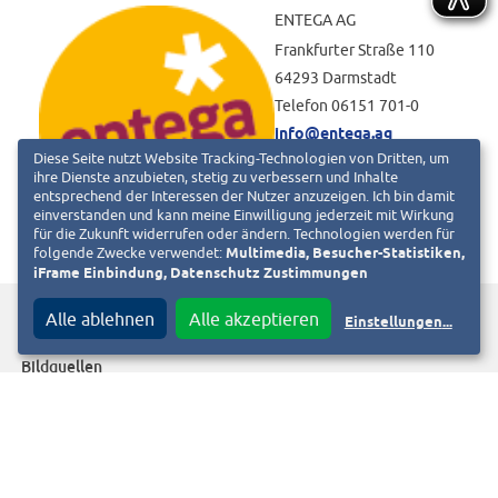
ENTEGA AG
Frankfurter Straße 110
64293 Darmstadt
Telefon 06151 701-0
info@entega.ag
Diese Seite nutzt Website Tracking-Technologien von Dritten, um
ihre Dienste anzubieten, stetig zu verbessern und Inhalte
entsprechend der Interessen der Nutzer anzuzeigen. Ich bin damit
einverstanden und kann meine Einwilligung jederzeit mit Wirkung
für die Zukunft widerrufen oder ändern. Technologien werden für
folgende Zwecke verwendet:
Multimedia, Besucher-Statistiken,
iFrame Einbindung, Datenschutz Zustimmungen
f
T
Diesen Beitrag teilen auf
Alle ablehnen
Alle akzeptieren
Einstellungen
...
Bildquellen
Hauptgebäude ENTEGA: ENTEGA AG