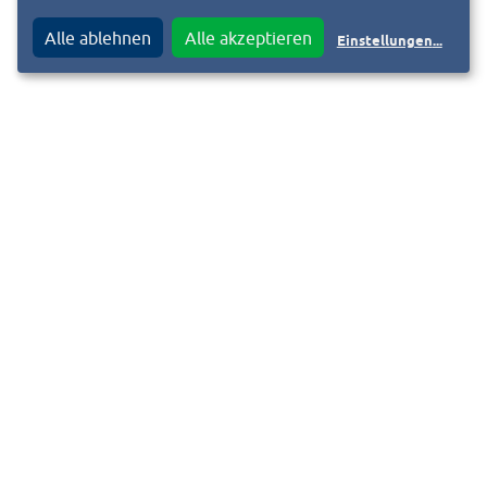
Alle ablehnen
Alle akzeptieren
Einstellungen
...
WWW.KLINIKUM-DARMSTADT.DE
f
T
Diesen Beitrag teilen auf
Bildquellen
A3 KDA Auszeichnung Ansicht: Klinikum Darmstadt GmbH