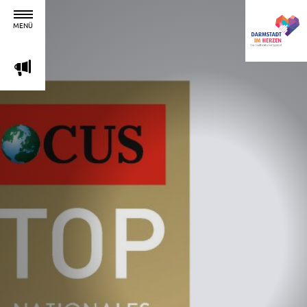
MENÜ
m