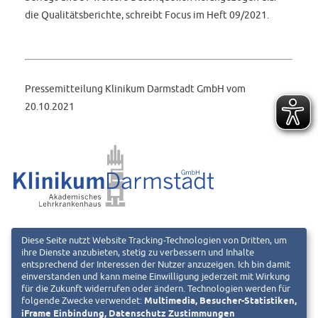
die Qualitätsberichte, schreibt Focus im Heft 09/2021.
Pressemitteilung Klinikum Darmstadt GmbH vom
20.10.2021
Klinikum Darmstadt GmbH
Diese Seite nutzt Website Tracking-Technologien von Dritten, um
ihre Dienste anzubieten, stetig zu verbessern und Inhalte
Eva Bredow-Cordier
entsprechend der Interessen der Nutzer anzuzeigen. Ich bin damit
Pressesprecherin
einverstanden und kann meine Einwilligung jederzeit mit Wirkung
für die Zukunft widerrufen oder ändern. Technologien werden für
Tel.: 06151 – 107 6709
folgende Zwecke verwendet:
Multimedia, Besucher-Statistiken,
eva.bredow-cordier@mail.klinikum-darmstadt.de
iFrame Einbindung, Datenschutz Zustimmungen