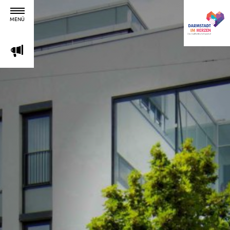
MENÜ
m