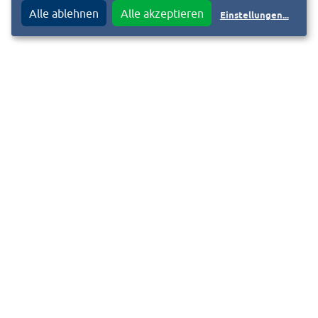
© Pressemitteilung Klinikum Darmstadt GmbH vom
Alle ablehnen
Alle akzeptieren
Einstellungen
...
21.10.2020
Klinikum Darmstadt GmbH
Eva Bredow-Cordier
Pressesprecherin
Tel.: 06151 – 107 6709
eva.bredow-cordier@mail.klinikum-darmstadt.de
WWW.KLINIKUM-DARMSTADT.DE