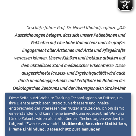
Geschäftsführer Prof. Dr. Nawid Khaladj ergänzt:
„Die
Auszeichnungen belegen, dass sich unsere Patientinnen und
Patienten auf eine hohe Kompetenz und ein großes
Engagement aller Ärztinnen und Ärzte und Pflegekräfte
verlassen können. Unsere Kliniken und Institute arbeiten auf
dem aktuellsten Stand medizinischer Erkenntnisse. Diese
ausgezeichnete Prozess- und Ergebnisqualität wird auch
durch unabhängige Audits und Zertifikate im Rahmen des
Onkologischen Zentrums und der überregionalen Stroke-Unit
bestätigt. Für unsere Patientinnen und Patienten ist dies ein
Diese Seite nutzt Website Tracking-Technologien von Dritten, um
wichtiges und vertrauensförderndes Signal.“
ihre Dienste anzubieten, stetig zu verbessern und Inhalte
entsprechend der Interessen der Nutzer anzuzeigen. Ich bin damit
einverstanden und kann meine Einwilligung jederzeit mit Wirkung
für die Zukunft widerrufen oder ändern. Technologien werden für
folgende Zwecke verwendet:
Multimedia, Besucher-Statistiken,
iFrame Einbindung, Datenschutz Zustimmungen