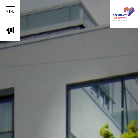
MENÜ
m