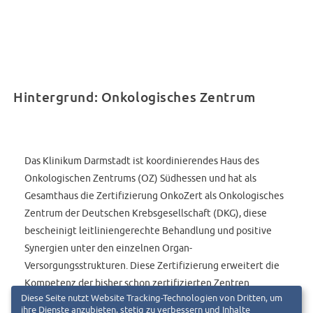
Hintergrund: Onkologisches Zentrum
Das Klinikum Darmstadt ist koordinierendes Haus des
Onkologischen Zentrums (OZ) Südhessen und hat als
Gesamthaus die Zertifizierung OnkoZert als Onkologisches
Zentrum der Deutschen Krebsgesellschaft (DKG), diese
bescheinigt leitliniengerechte Behandlung und positive
Synergien unter den einzelnen Organ-
Versorgungsstrukturen. Diese Zertifizierung erweitert die
Kompetenz der bisher schon zertifizierten Zentren
Diese Seite nutzt Website Tracking-Technologien von Dritten, um
Hauttumor, Gynäkologisches und Brustkrebszentrums um
ihre Dienste anzubieten, stetig zu verbessern und Inhalte