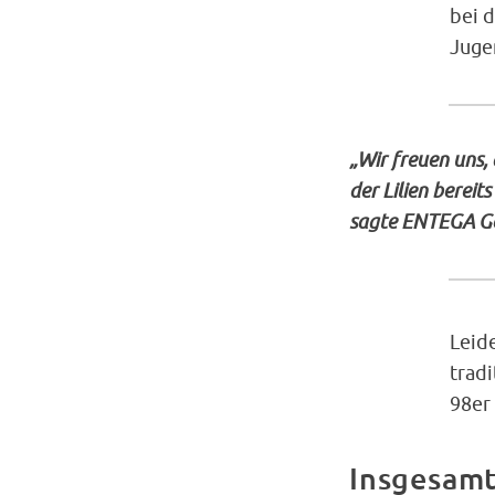
bei d
Juge
„Wir freuen uns,
der Lilien berei
sagte ENTEGA Ge
Leid
trad
98er
Insgesamt