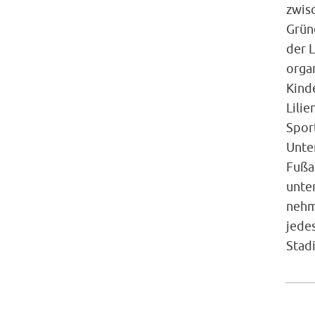
zwis
Grün
der 
orga
Kinde
Lili
Spor
Unte
Fußa
unter
nehme
jede
Stad