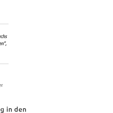
uchs
en“,
er
g in den