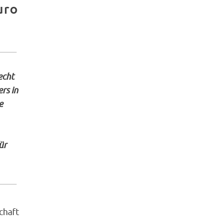
uro
echt
rs in
e
ür
chaft