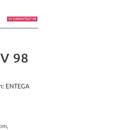
SV DARMSTADT 98
SV 98
en: ENTEGA
.
rom,