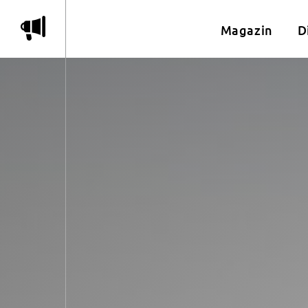
m
Magazin
D