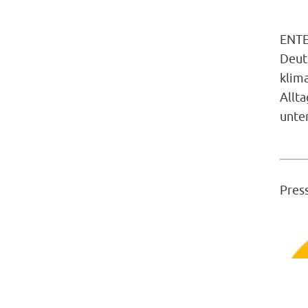
ENTE
Deut
klim
Allt
unte
Pres