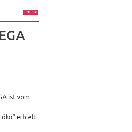
ENTEGA
TEGA
GA ist vom
öko“ erhielt