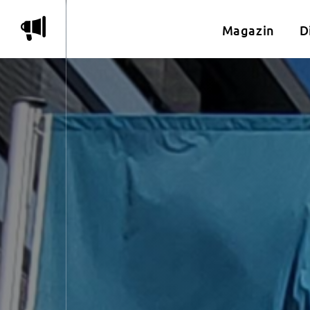
m
Magazin
D