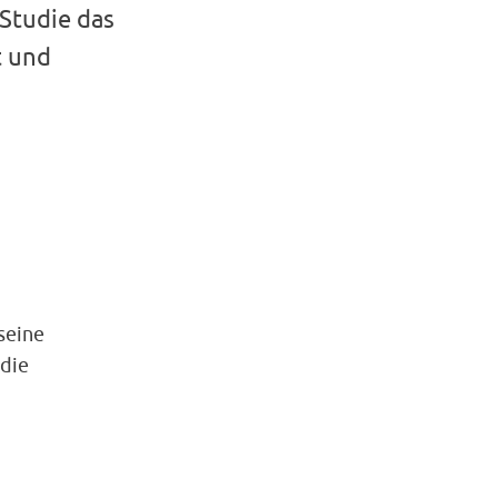
 Studie das
t und
seine
udie