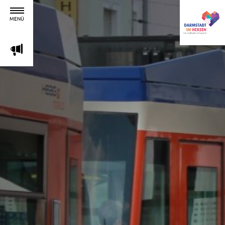
MENÜ
m