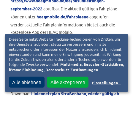
https://www.heagmobilo.de/de/busumleitungen-
september-2022
abrufbar. Die aktuell gültigen Fahrpläne
können unter
heagmobilo.de/fahrplaene
abgerufen
werden, aktuelle Fahrplaninformationen bietet auch die
kostenlose App der HEAG mobilo.
Diese Seite nutzt Website Tracking-Technologien von Dritten, um
ihre Dienste anzubieten, stetig zu verbessern und Inhalte
entsprechend der Interessen der Nutzer anzuzeigen. Ich bin damit
einverstanden und kann meine Einwilligung jederzeit mit Wirkung
In den hessischen Herbstferien kommt es von 24. bis 30.
für die Zukunft widerrufen oder ändern. Technologien werden für
Oktober 2022 erneut zu betrieblichen Änderungen. Hierzu
folgende Zwecke verwendet:
Multimedia, Besucher-Statistiken,
iFrame Einbindung, Datenschutz Zustimmungen
informiert die HEAG mobilo ihre Fahrgäste rechtzeitig.
Alle ablehnen
Alle akzeptieren
Einstellungen
...
Download:
Liniennetzplan Straßenbahn, wieder gültig ab
5. September 2022