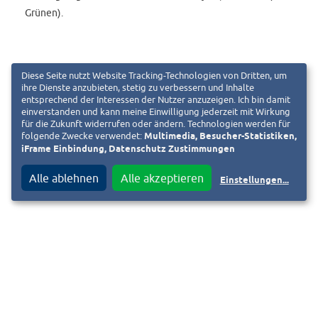
Grünen).
Von 2021 bis 2025 war Krämer Mitglied des Deutschen
Diese Seite nutzt Website Tracking-Technologien von Dritten, um
Bundestages. Dort engagierte er sich insbesondere als
ihre Dienste anzubieten, stetig zu verbessern und Inhalte
entsprechend der Interessen der Nutzer anzuzeigen. Ich bin damit
stellvertretender Vorsitzender des Sportausschusses,
einverstanden und kann meine Einwilligung jederzeit mit Wirkung
Mitglied im Verteidigungsausschuss sowie in der Enquete-
für die Zukunft widerrufen oder ändern. Technologien werden für
folgende Zwecke verwendet:
Multimedia, Besucher-Statistiken,
Kommission „Lehren aus Afghanistan“. Zuvor war er
iFrame Einbindung, Datenschutz Zustimmungen
Landesvorsitzender der Grünen in Hessen und Vorsitzender
der Grünen Jugend Hessen. Seit 2016 ist Krämer zudem
Alle ablehnen
Alle akzeptieren
Einstellungen
...
Stadtverordneter in Darmstadt.
Neben seiner beruflichen und politischen Tätigkeit ist
Krämer ehrenamtlich aktiv – unter anderem als
Vorsitzender des Kinderschutzbundes Darmstadt und der
Deutsch-Israelischen Gesellschaft Darmstadt sowie als