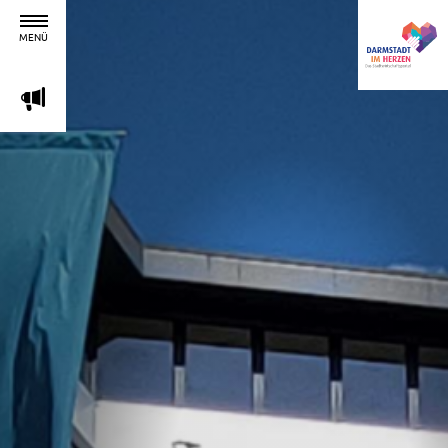
MENÜ
m