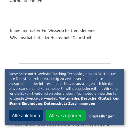
Autofahrer*innen.
Immer mit dabei: Ein Wissenschaftler oder eine
Wissenschaftlerin der Hochschule Darmstadt.
„Der Podcast bietet uns die Möglichkeit, neue Formen der
Diese Seite nutzt Website Tracking-Technologien von Dritten, um
ihre Dienste anzubieten, stetig zu verbessern und Inhalte
Wissensvermittlung zu erproben. Hier geht es nicht ums
entsprechend der Interessen der Nutzer anzuzeigen. Ich bin damit
‚Beibringen‘ oder ‚Belehren‘, sondern um neue Perspektiven
einverstanden und kann meine Einwilligung jederzeit mit Wirkung
für die Zukunft widerrufen oder ändern. Technologien werden für
und um den Spaß am Zuhören“
, meint Nicole Saenger,
folgende Zwecke verwendet:
Multimedia, Besucher-Statistiken,
Vizepräsidentin für Forschung und Nachhaltige Entwicklung
iFrame Einbindung, Datenschutz Zustimmungen
der Hochschule Darmstadt (h_da). Dass es im Podcast auch
Alle ablehnen
Alle akzeptieren
Einstellungen
...
noch um die Mobilitätswende – und damit um ein wichtiges
Thema für die nachhaltige Entwicklung der Region geht,