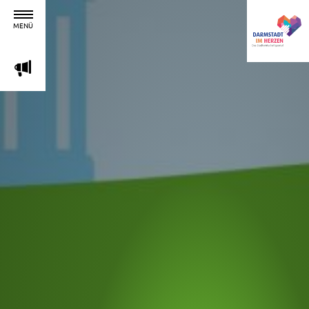
MENÜ
m