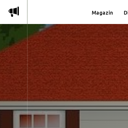
m
Magazin
D