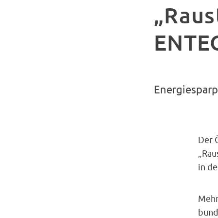
„Raus
ENTE
Energiesparp
Der 
„Rau
in d
Mehr
bund