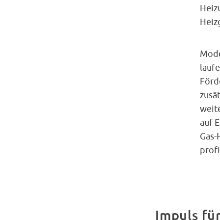
Heiz
Heiz
Mode
lauf
Förd
zusä
weit
auf E
Gas-
prof
Impuls f