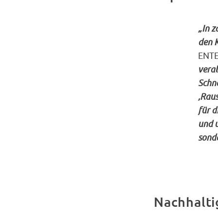
„In z
den 
ENTE
veral
Schne
‚Raus
für d
und u
sond
Nachhalti