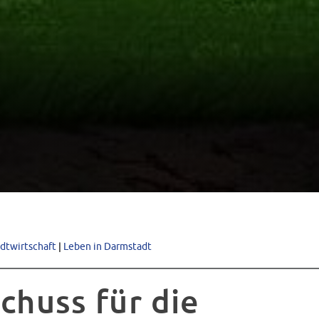
adtwirtschaft
|
Leben in Darmstadt
chuss für die