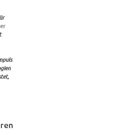
ür
der
t
mpuls
ogien
tet,
eren