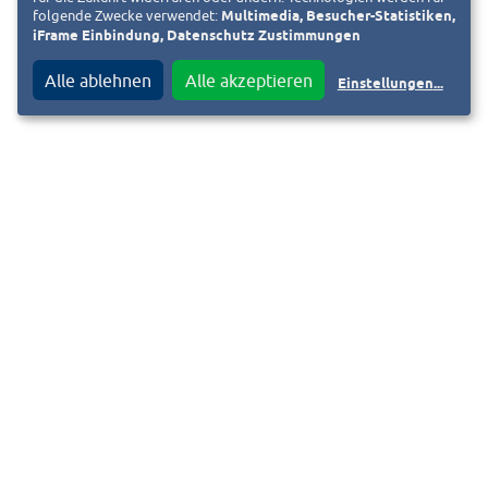
folgende Zwecke verwendet:
Multimedia, Besucher-Statistiken,
iFrame Einbindung, Datenschutz Zustimmungen
Alle ablehnen
Alle akzeptieren
Einstellungen
...
Wo ist der ID-Key-Anhänger erhältlich?
im Darmstadt Shop für 9,99 Euro
für 10 Klimaherzen in der Darmstadt im Herzen APP