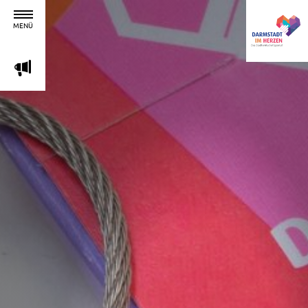
MENÜ
m