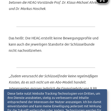
betonen die HEAG-Vorstände Prof. Dr. Klaus-Michael Ahrend
und Dr. Markus Hoschek.
Das heißt: Die HEAG erstellt keine Bewegungsprofile und
kann auch die jeweiligen Standorte der Schlüsselbunde
nicht nachvollziehen.
„Zudem verursacht der Schlüsselfinder keine regelmäßigen
Kosten, da es sich nicht um ein Abo-Modell handelt.
Interessenten müssen lediglich die Einmalgebühr von 9,99
Diese Seite nutzt Website Tracking-Technologien von Dritten, um
Euro für den ID-Key-Anhänger zahlen und können den Service
ihre Dienste anzubieten, stetig zu verbessern und Inhalte
auf unbestimmte Zeit nutzen“, sagen die HEAG-Vorstände.
entsprechend der Interessen der Nutzer anzuzeigen. Ich bin damit
einverstanden und kann meine Einwilligung jederzeit mit Wirkung
für die Zukunft widerrufen oder ändern. Technologien werden für