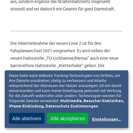
aus, sondern ergänze das Straßenbahnnetz insgesamt
sinnvoll und sei dadurch ein Gewinn für ganz Darmstadt.
Die Inbetriebnahme der neuen Linie 2 ist für den
Fahrplanwechsel 2021 vorgesehen. Es wird neben der
neuen Haltestelle „TU-Lichtwiese/Mensa“ auch eine neue
barrierefreie Haltestelle „Kletterhalle“ geben. Die
Gesamtkosten belaufen sich auf 20,21 Millionen Euro. Das
Diese Seite nutzt Website Tracking-Technologien von Dritten, um
Land Hessen fördert die Maßnahme mit 12,27 Millionen
ihre Dienste anzubieten, stetig zu verbessern und Inhalte
entsprechend der Interessen der Nutzer anzuzeigen. Ich bin damit
Euro.
einverstanden und kann meine Einwilligung jederzeit mit Wirkung
für die Zukunft widerrufen oder ändern. Technologien werden für
folgende Zwecke verwendet:
Multimedia, Besucher-Statistiken,
iFrame Einbindung, Datenschutz Zustimmungen
Aktuelle Informationen erhalten Sie unter:
Alle ablehnen
Alle akzeptieren
www.lichtwiesenbahn.de
Einstellungen
...