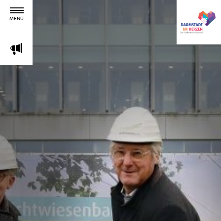
MENÜ
m