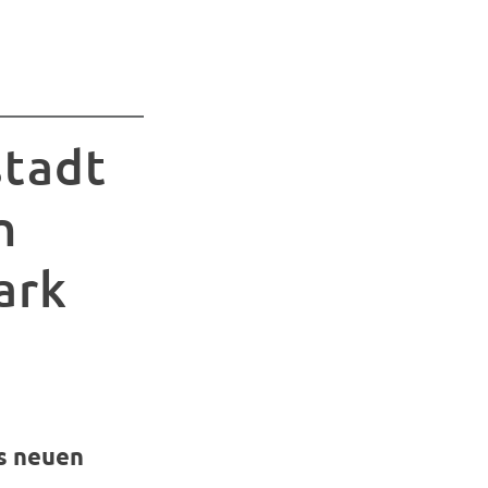
stadt
n
ark
s neuen