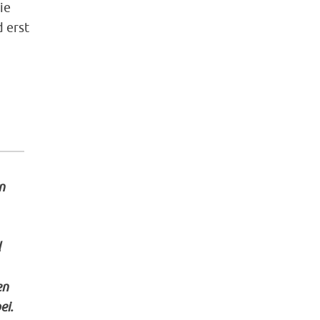
ie
 erst
n
d
en
ei.