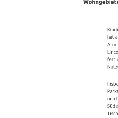
Wohngebiete
Kind
hat 
Armi
Linco
ferti
Nutz
Insb
Park
nun 
Süde
Tisch