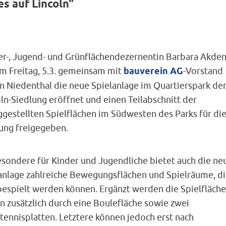
s auf Lincoln“
er-, Jugend- und Grünflächendezernentin Barbara Akden
am Freitag, 5.3. gemeinsam mit
bauverein AG
-Vorstand
n Niedenthal die neue Spielanlage im Quartierspark de
ln-Siedlung eröffnet und einen Teilabschnitt der
ggestellten Spielflächen im Südwesten des Parks für di
ung freigegeben.
esondere für Kinder und Jugendliche bietet auch die ne
anlage zahlreiche Bewegungsflächen und Spielräume, d
bespielt werden können. Ergänzt werden die Spielfläch
n zusätzlich durch eine Boulefläche sowie zwei
tennisplatten. Letztere können jedoch erst nach