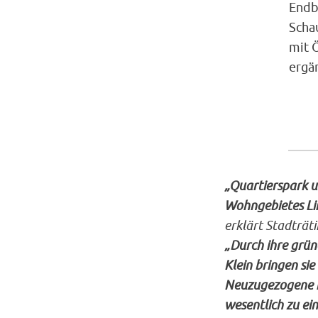
Endb
Scha
mit 
ergä
„Quartierspark u
Wohngebietes Lin
erklärt Stadträti
„Durch ihre grün
Klein bringen si
Neuzugezogene i
wesentlich zu ein