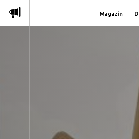
m
Magazin
D