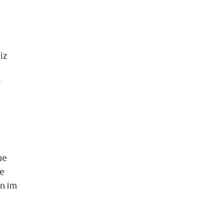
iz
r
e
ue
ie
en im