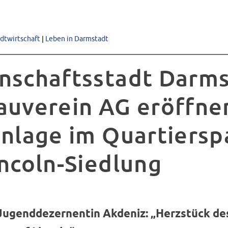
adtwirtschaft
|
Leben in Darmstadt
nschaftsstadt Darm
auverein AG eröffne
anlage im Quartiersp
incoln-Siedlung
 Jugenddezernentin Akdeniz: „Herzstück de