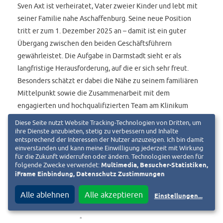
Sven Axt ist verheiratet, Vater zweier Kinder und lebt mit
seiner Familie nahe Aschaffenburg. Seine neue Position
tritt er zum 1. Dezember 2025 an – damit ist ein guter
Übergang zwischen den beiden Geschäftsführern
gewährleistet. Die Aufgabe in Darmstadt sieht er als
langfristige Herausforderung, auf die er sich sehr freut.
Besonders schätzt er dabei die Nähe zu seinem familiären
Mittelpunkt sowie die Zusammenarbeit mit dem
engagierten und hochqualifizierten Team am Klinikum
Darmstadt.
Diese Seite nutzt Website Tracking-Technologien von Dritten, um
ihre Dienste anzubieten, stetig zu verbessern und Inhalte
entsprechend der Interessen der Nutzer anzuzeigen. Ich bin damit
einverstanden und kann meine Einwilligung jederzeit mit Wirkung
für die Zukunft widerrufen oder ändern. Technologien werden für
folgende Zwecke verwendet:
Multimedia, Besucher-Statistiken,
© Pressemeldung der Klinikum Darmstadt GmbH vom
iFrame Einbindung, Datenschutz Zustimmungen
29.09.2025
Alle ablehnen
Alle akzeptieren
Einstellungen
...