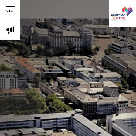
MENÜ
m