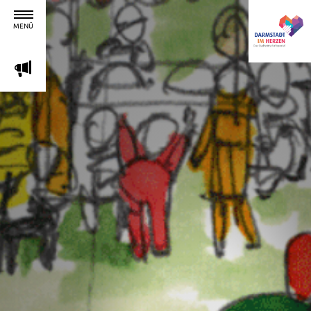
MENÜ
m