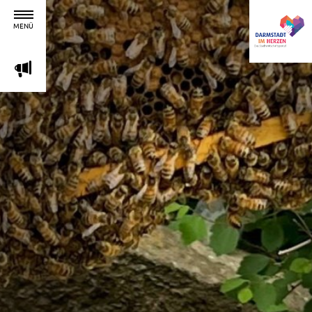
MENÜ
m