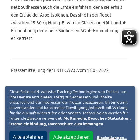
netz Südhessen auch die Ernte einfahren, denn sie erhält
den Ertrag der Arbeitsbienen. Das sind in der Regel
zwischen 15-30 kg Honig. Er wird in Gläser abgefüllt und als
Firmenhonig der e-netz Südhessen AG als Firmenhonig
etikettiert.
Pressemitteilung der ENTEGA AG vom 11.05.2022
Michael Ortmanns
Diese Seite nutzt Website Tracking-Technologien von Dritten, um
ihre Dienste anzubieten, stetig zu verbessern und Inhalte
Unternehmenskommunikation
entsprechend der Interessen der Nutzer anzuzeigen. Ich bin damit
ENTEGA AG · Frankfurter Straße
einverstanden und kann meine Einwilligung jederzeit mit Wirkung
für die Zukunft widerrufen oder ändern. Technologien werden für
110 · 64293 Darmstadt
folgende Zwecke verwendet:
Multimedia, Besucher-Statistiken,
Telefon 06151 701-2000
iFrame Einbindung, Datenschutz Zustimmungen
Telefax 06151 701-1721
Alle ablehnen
Alle akzeptieren
Einstellungen
...
presse@entega.ag