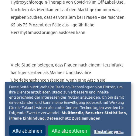
Hydroxychloroquin-Therapie von Covid-19 im Off-Label-Use.
Nachdem das Medikament auf den Markt gekommen war,
ergaben Studien, dass es vor allem bei Frauen – sie machten
65 bis 75 Prozent der Fälle aus – gefährliche
Herzrhythmusstörungen auslösen kann.
Viele Studien belegen, dass Frauen nach einem Herzinfarkt
häufiger sterben als Männer. Und dass ihre
Überlebenschancen steigen, wenn eine Ärztin sie
Diese Seite nutzt Website Tracking-Technologien von Dritten, um
behandelt. Denn auch die Symptome von Erkrankungen
ihre Dienste anzubieten, stetig zu verbessern und Inhalte
können geschlechtsspezifisch unterschiedlich sein. Beim
entsprechend der Interessen der Nutzer anzuzeigen. Ich bin damit
stechenden Brustschmerz denken alle Ärzt*innen sofort an
einverstanden und kann meine Einwilligung jederzeit mit Wirkung
für die Zukunft widerrufen oder ändern. Technologien werden für
einen Herzinfarkt. Aber so kündigt sich der Herzinfarkt
folgende Zwecke verwendet:
Multimedia, Besucher-Statistiken,
hauptsächlich bei Männern an. Frauen wird übel, sie
iFrame Einbindung, Datenschutz Zustimmungen
erbrechen oder klagen über Rückenschmerzen. Mit der
Alle ablehnen
Alle akzeptieren
Einstellungen
...
Folge, dass sie im Schnitt eine Stunde später in die