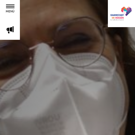
MENÜ
m