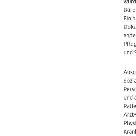
wurd
Büro
Ein h
Doku
ande
Pfle
und 
Ausg
Sozia
Pers
und 
Pati
Ärzt
Phys
Kran