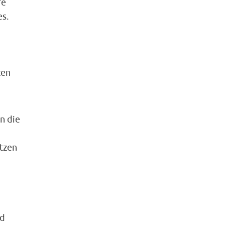
re
es.
zen
n die
tzen
nd