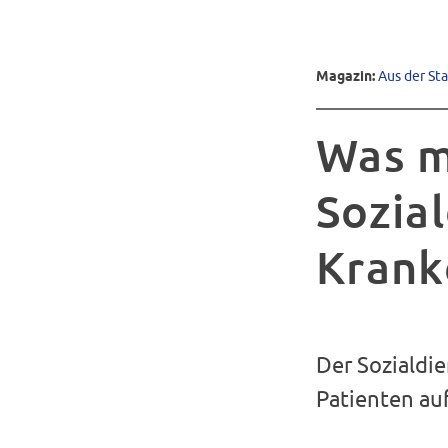
Magazin:
Aus der St
Was m
Sozia
Krank
Der Sozialdie
Patienten au