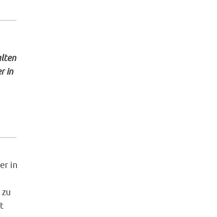
alten
r in
er in
 zu
t