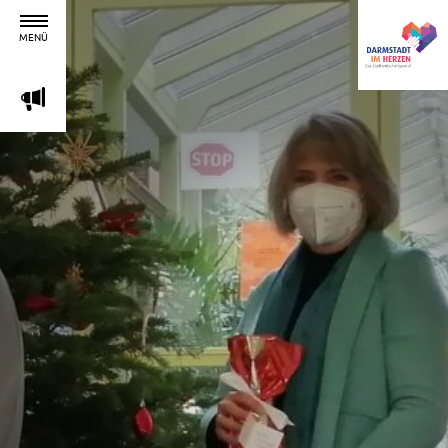
MENÜ
m