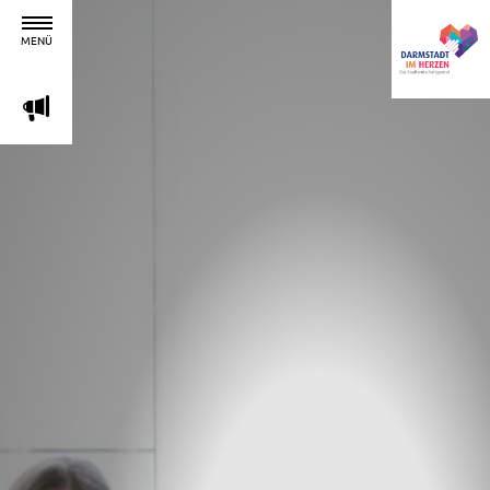
MENÜ
m