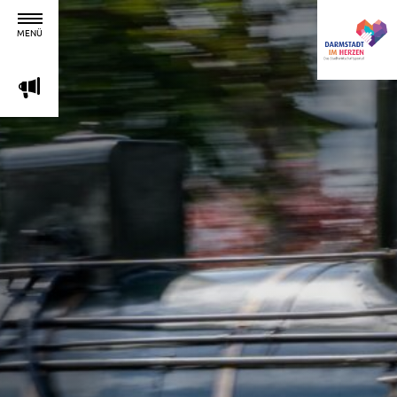
MENÜ
m