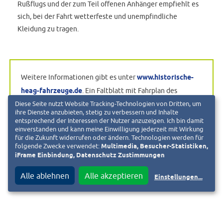
Rußflugs und der zum Teil offenen Anhänger empfiehlt es
sich, bei der Fahrt wetterfeste und unempfindliche
Kleidung zu tragen.
Weitere Informationen gibt es unter
www.historische-
heag-fahrzeuge.de
. Ein Faltblatt mit Fahrplan des
Feurigen Elias ist im Kundenzentrum der HEAG mobilo
Diese Seite nutzt Website Tracking-Technologien von Dritten, um
ihre Dienste anzubieten, stetig zu verbessern und Inhalte
am Luisenplatz erhältlich
entsprechend der Interessen der Nutzer anzuzeigen. Ich bin damit
einverstanden und kann meine Einwilligung jederzeit mit Wirkung
für die Zukunft widerrufen oder ändern. Technologien werden für
folgende Zwecke verwendet:
Multimedia, Besucher-Statistiken,
iFrame Einbindung, Datenschutz Zustimmungen
Alle ablehnen
Alle akzeptieren
Einstellungen
...