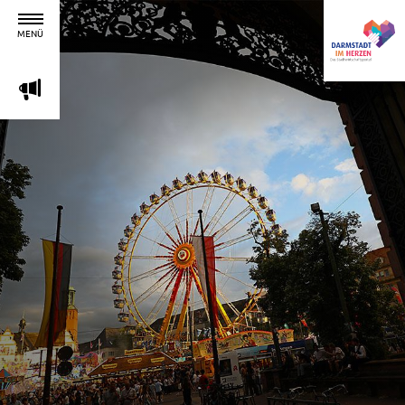
MENÜ
m