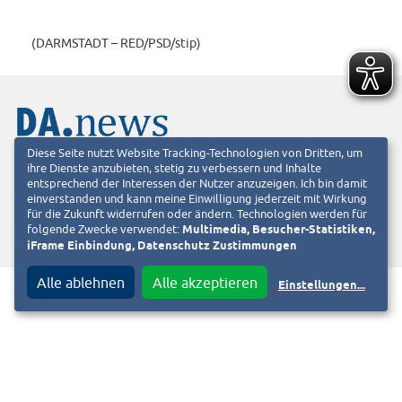
(DARMSTADT – RED/PSD/stip)
DA.news stellt diesen Artikel in 12 Sprachen zur Verfügung.
Diese Seite nutzt Website Tracking-Technologien von Dritten, um
ihre Dienste anzubieten, stetig zu verbessern und Inhalte
Entdecken Sie hier die internationale Version:
entsprechend der Interessen der Nutzer anzuzeigen. Ich bin damit
einverstanden und kann meine Einwilligung jederzeit mit Wirkung
ZU DA.NEWS WECHSELN
für die Zukunft widerrufen oder ändern. Technologien werden für
folgende Zwecke verwendet:
Multimedia, Besucher-Statistiken,
iFrame Einbindung, Datenschutz Zustimmungen
Alle ablehnen
Alle akzeptieren
Einstellungen
...