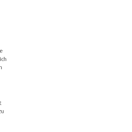
S
ße
ich
n
t
zu