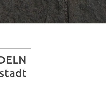
ADELN
mstadt