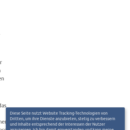
r
r
m
en
das
Diese Seite nutzt Website Tracking-Technologien von
Dritten, um ihre Dienste anzubieten, stetig zu verbessern
her
und Inhalte entsprechend der Interessen der Nutzer
eren
anzuzeigen. Ich bin damit einverstanden und kann meine