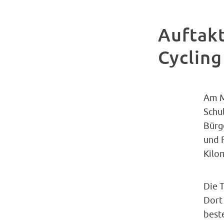
Auftakt
Cycling
Am Mo
Schu
Bürge
und 
Kilo
Die 
Dort
best