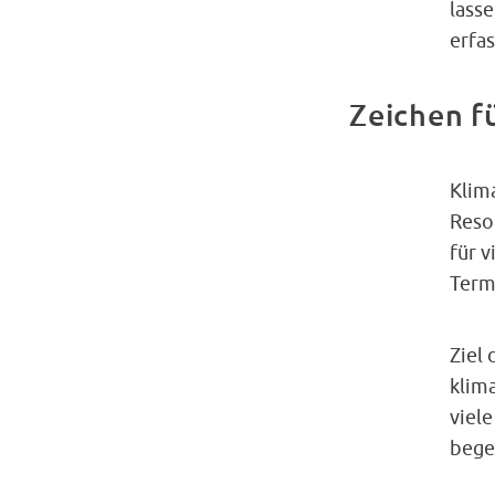
lass
erfas
Zeichen f
Klim
Reso
für 
Term
Ziel 
klim
viele
bege