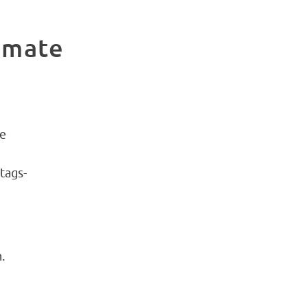
imate
ge
tags-
.