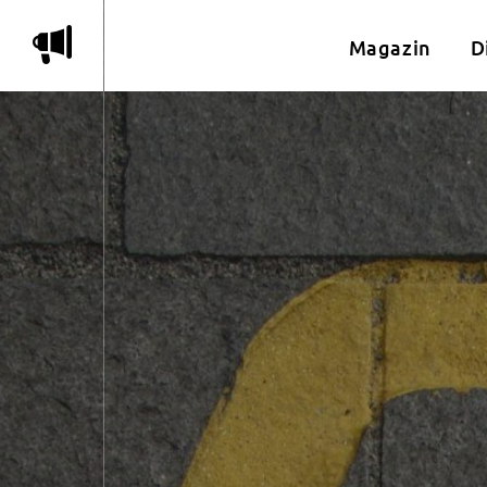
m
Magazin
D