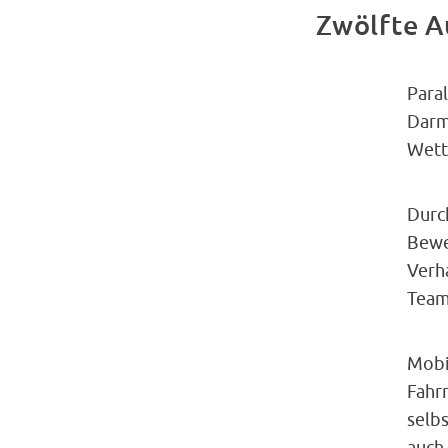
Zwölfte A
Para
Darm
Wett
Durc
Bewe
Verha
Team
Mobi
Fahrr
selbs
auch