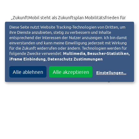
„ZukunftMobil steht als Zukunftsplan Mobilitätsfrieden für
das Ziel, die unterschiedlichen Anforderungen an Mobilität
Diese Seite nutzt Website Tracking-Technologien von Dritten, um
ihre Dienste anzubieten, stetig zu verbessern und Inhalte
in Darmstadt fair auszugleichen und ein sicheres,
entsprechend der Interessen der Nutzer anzuzeigen. Ich bin damit
nachhaltiges sowie verlässliches Miteinander aller
einverstanden und kann meine Einwilligung jederzeit mit Wirkung
Verkehrsteilnehmerinnen und Verkehrsteilnehmer zu
für die Zukunft widerrufen oder ändern. Technologien werden für
folgende Zwecke verwendet:
Multimedia, Besucher-Statistiken,
schaffen“, so Wandrey.
iFrame Einbindung, Datenschutz Zustimmungen
Alle ablehnen
Alle akzeptieren
Einstellungen
...
Öffentliche Abschlussveranstaltung im Juni
Die Ergebnisse der Beteiligung fließen nun in die
Finalisierung des Verkehrsentwicklungsplans ein.
Die öffentliche Abschlussveranstaltung findet am