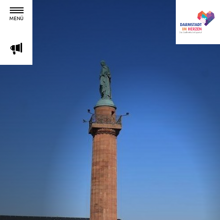
MENÜ
m