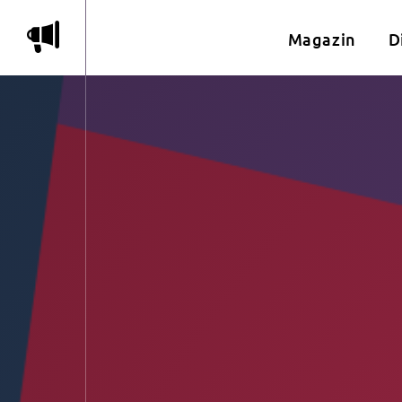
m
Magazin
D