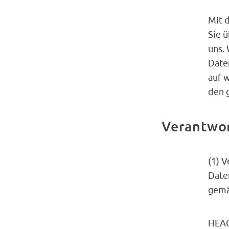
Mit 
Sie 
uns.
Date
auf 
den 
Verantwor
(1) V
Date
gemä
HEAG