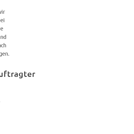
ir
ei
re
und
ach
gen.
uftragter
r