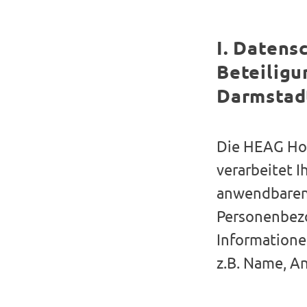
I. Datens
Beteilig
Darmstad
Die HEAG Hol
verarbeitet 
anwendbaren
Personenbezo
Informatione
z.B. Name, An