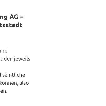
ng AG –
tsstadt
e
 und
t den jeweils
d sämtliche
können, also
ten.