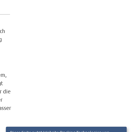
ch
g
em,
gt
r die
er
asser