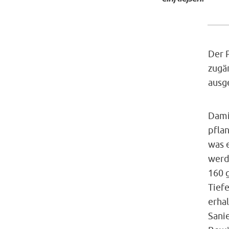
Der 
zugä
ausg
Dami
pfla
was 
werd
160 
Tief
erhal
Sani