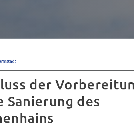
armstadt
luss der Vorbereitu
ie Sanierung des
nenhains