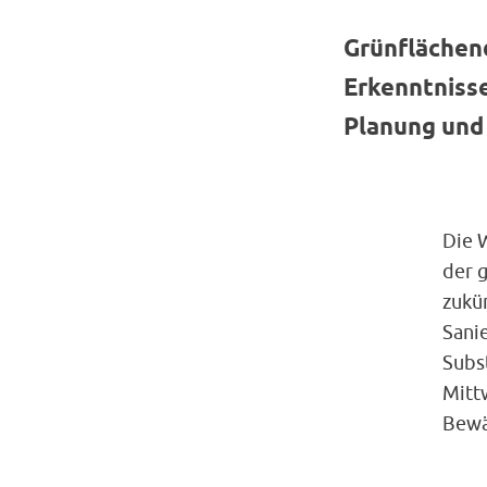
Grünflächen
Erkenntnisse
Planung und 
Die 
der 
zukü
Sani
Subs
Mittw
Bewä