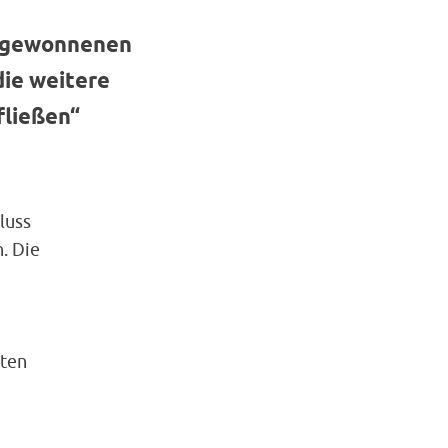
e gewonnenen
die weitere
fließen“
luss
. Die
eten