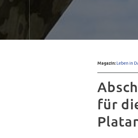
Magazin:
Leben in D
Absch
für d
Plata