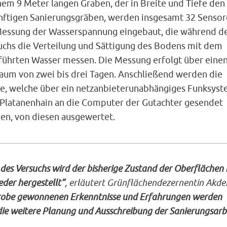
nem 9 Meter langen Graben, der in Breite und Tiefe den
nftigen Sanierungsgräben, werden insgesamt 32 Senso
Messung der Wasserspannung eingebaut, die während d
uchs die Verteilung und Sättigung des Bodens mit dem
führten Wasser messen. Die Messung erfolgt über eine
raum von zwei bis drei Tagen. Anschließend werden die
e, welche über ein netzanbieterunabhängiges Funksys
Platanenhain an die Computer der Gutachter gesendet
en, von diesen ausgewertet.
des Versuchs wird der bisherige Zustand der Oberflächen 
der hergestellt“
, erläutert Grünflächendezernentin Akden
 Probe gewonnenen Erkenntnisse und Erfahrungen werden
die weitere Planung und Ausschreibung der Sanierungsarb