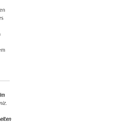
ren
es
n
tem
im
iz.
eiten