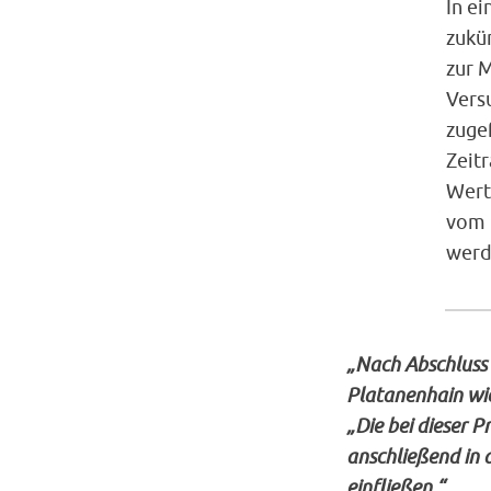
In ei
zukü
zur 
Vers
zuge
Zeit
Wert
vom 
werd
„Nach Abschluss 
Platanenhain wie
„Die bei dieser
anschließend in 
einfließen.“