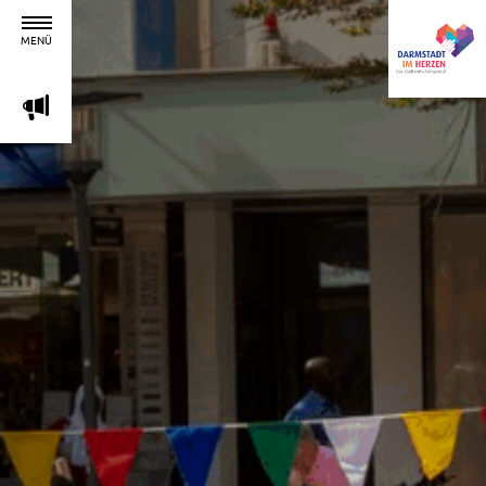
MENÜ
m