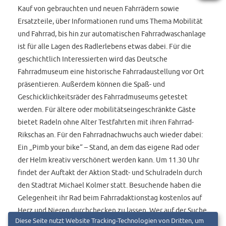
Kauf von gebrauchten und neuen Fahrrädern sowie
Ersatzteile, über Informationen rund ums Thema Mobilität
und Fahrrad, bis hin zur automatischen Fahrradwaschanlage
ist für alle Lagen des Radlerlebens etwas dabei. Für die
geschichtlich Interessierten wird das Deutsche
Fahrradmuseum eine historische Fahrradaustellung vor Ort
präsentieren. Außerdem können die Spaß- und
Geschicklichkeitsräder des Fahrradmuseums getestet
werden. Für ältere oder mobilitätseingeschränkte Gäste
bietet Radeln ohne Alter Testfahrten mit ihren Fahrrad-
Rikschas an. Für den Fahrradnachwuchs auch wieder dabei:
Ein „Pimb your bike“ – Stand, an dem das eigene Rad oder
der Helm kreativ verschönert werden kann. Um 11.30 Uhr
findet der Auftakt der Aktion Stadt- und Schulradeln durch
den Stadtrat Michael Kolmer statt. Besuchende haben die
Gelegenheit ihr Rad beim Fahrradaktionstag kostenlos auf
Herz und Nieren durchchecken zu lassen. Wer auf der Suche
Diese Seite nutzt Website Tracking-Technologien von Dritten, um
nach einem neuen Fahrrad ist, ist in der großen Ausstellung