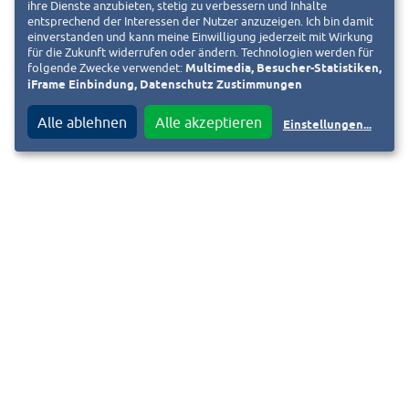
ihre Dienste anzubieten, stetig zu verbessern und Inhalte
richtig – auch Ersatzteile und Zubehör stehen zum Verkauf.
entsprechend der Interessen der Nutzer anzuzeigen. Ich bin damit
einverstanden und kann meine Einwilligung jederzeit mit Wirkung
Ebenso wird es den bewährten Fahrrad-Flohmarkt wieder
für die Zukunft widerrufen oder ändern. Technologien werden für
geben. Dabei sind auch Privatpersonen herzlich eingeladen,
folgende Zwecke verwendet:
Multimedia, Besucher-Statistiken,
ihre gebrauchten Fahrräder vor Ort zu verkaufen. Eine
iFrame Einbindung, Datenschutz Zustimmungen
vorherige Anmeldung ist nicht nötig.
Alle ablehnen
Alle akzeptieren
Einstellungen
...
Verkaufsoffener Sonntag von 13 bis 18 Uhr
Anlässlich des Darmstädter Weinfestes haben die
Geschäfte der Innenstadt am Sonntag von 13 bis 18 Uhr
verkaufsoffen.