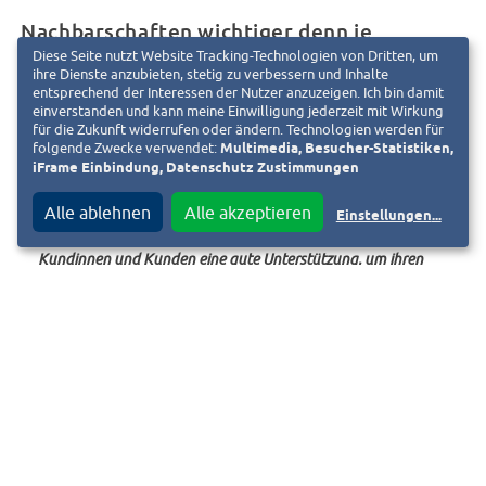
Nachbarschaften wichtiger denn je
Diese Seite nutzt Website Tracking-Technologien von Dritten, um
ihre Dienste anzubieten, stetig zu verbessern und Inhalte
entsprechend der Interessen der Nutzer anzuzeigen. Ich bin damit
einverstanden und kann meine Einwilligung jederzeit mit Wirkung
für die Zukunft widerrufen oder ändern. Technologien werden für
folgende Zwecke verwendet:
Multimedia, Besucher-Statistiken,
„In einer Zeit wie dieser steht das Wohnen mehr denn je in der
iFrame Einbindung, Datenschutz Zustimmungen
Mitte des Lebens der Menschen und Nachbarschaften
bekommen ganz neue Qualitäten. Die digitale
Alle ablehnen
Alle akzeptieren
Einstellungen
...
Nachbarschafts‐App für Hilfe untereinander ist für unsere
Kundinnen und Kunden eine gute Unterstützung, um ihren
Alltag zu organisieren und sich gegenseitig zu helfen. Sie ist
ein einfacher und charmanter Ansatz, eine Plattform für
Solidarität zu bieten“,
so Sybille Wegerich, Vorstand der
bauverein AG.