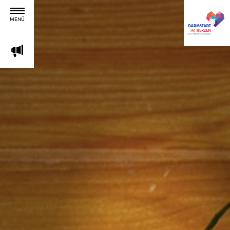
MENÜ
m