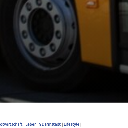
adtwirtschaft
|
Leben in Darmstadt
|
Lifestyle
|