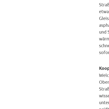
Stra
etwa 
Glei
aspha
und S
wärme
schn
sofor
Koop
Welc
Ober
Straß
wiss
unte