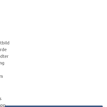
tbild
urde
ädter
ung
am
s
app