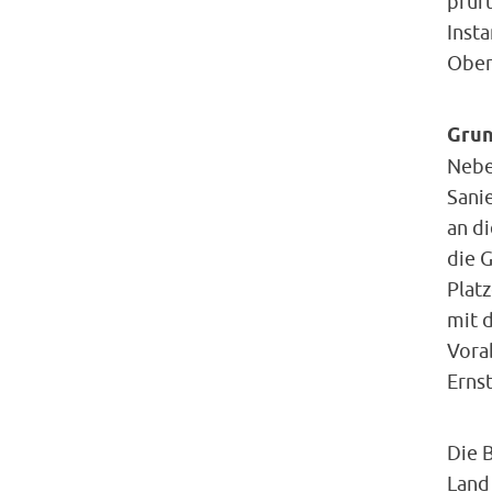
prüf
Inst
Ober
Grun
Neben
Sani
an d
die 
Plat
mit d
Vora
Ernst
Die 
Land