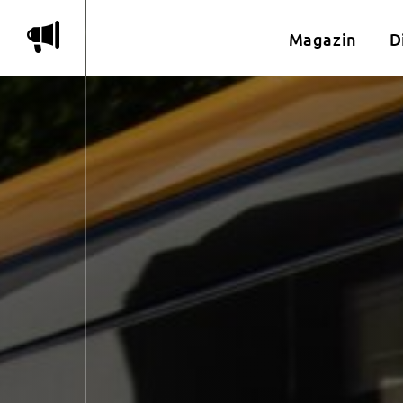
m
Magazin
D