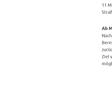
11 M
Stra
Ab M
Nach
Bere
zurüc
Ziel 
mögl
Stra
ents
Berei
Rang
uns d
Mit 