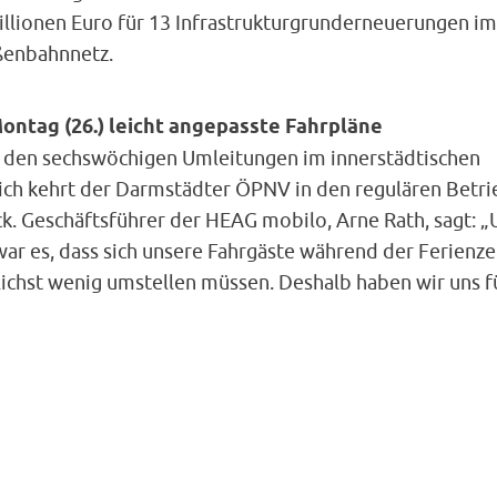
illionen Euro für 13 Infrastrukturgrunderneuerungen im
ßenbahnnetz.
ontag (26.) leicht angepasste Fahrpläne
 den sechswöchigen Umleitungen im innerstädtischen
ich kehrt der Darmstädter ÖPNV in den regulären Betri
k. Geschäftsführer der HEAG mobilo, Arne Rath, sagt: „
war es, dass sich unsere Fahrgäste während der Ferienze
ichst wenig umstellen müssen. Deshalb haben wir uns f
ßenbahnen und gegen einen Ersatzverkehr mit Bussen
chieden. Unsere Straßenbahnlinien rangierten dafür im
ch der Haltestelle. Für unser Fahrpersonal bedeuteten 
ierfahrten eine Herausforderung – umso mehr freuen w
arüber, dass wir unser Ziel gemeinsam erreicht haben.“
Schuljahresbeginn am Montag (26.) gelten bei Bus und 