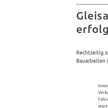
Gleis
erfol
Rechtzeitig 
Bauarbeiten i
Inne
Verk
Fahr
waren