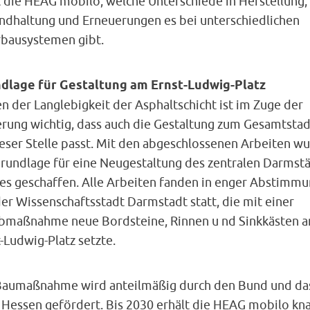
t die HEAG mobilo, welche Unterschiede in Herstellung,
andhaltung und Erneuerungen es bei unterschiedlichen
bausystemen gibt.
dlage für Gestaltung am Ernst-Ludwig-Platz
 der Langlebigkeit der Asphaltschicht ist im Zuge der
erung wichtig, dass auch die Gestaltung zum Gesamtstad
ieser Stelle passt. Mit den abgeschlossenen Arbeiten w
Grundlage für eine Neugestaltung des zentralen Darmst
zes geschaffen. Alle Arbeiten fanden in enger Abstimm
er Wissenschaftsstadt Darmstadt statt, die mit einer
bmaßnahme neue Bordsteine, Rinnen u nd Sinkkästen 
-Ludwig-Platz setzte.
Baumaßnahme wird anteilmäßig durch den Bund und da
 Hessen gefördert. Bis 2030 erhält die HEAG mobilo kn