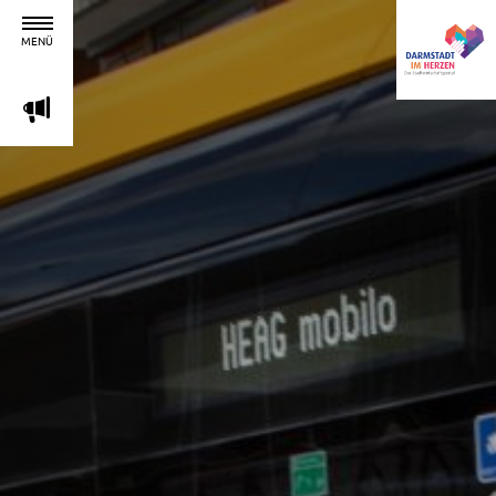
MENÜ
m