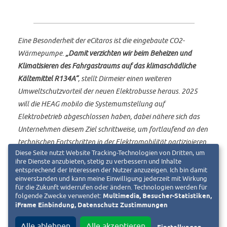
Eine Besonderheit der eCitaros ist die eingebaute CO2-
Wärmepumpe.
„Damit verzichten wir beim Beheizen und
Klimatisieren des Fahrgastraums auf das klimaschädliche
Kältemittel R134A“
, stellt Dirmeier einen weiteren
Umweltschutzvorteil der neuen Elektrobusse heraus. 2025
will die HEAG mobilo die Systemumstellung auf
Elektrobetrieb abgeschlossen haben, dabei nähere sich das
Unternehmen diesem Ziel schrittweise, um fortlaufend an den
technischen Fortschritten in der Elektromobilität partizipieren
Diese Seite nutzt Website Tracking-Technologien von Dritten, um
zu können.
ihre Dienste anzubieten, stetig zu verbessern und Inhalte
entsprechend der Interessen der Nutzer anzuzeigen. Ich bin damit
einverstanden und kann meine Einwilligung jederzeit mit Wirkung
für die Zukunft widerrufen oder ändern. Technologien werden für
folgende Zwecke verwendet:
Multimedia, Besucher-Statistiken,
iFrame Einbindung, Datenschutz Zustimmungen
Zuschüsse vom Bund
Alle ablehnen
Alle akzeptieren