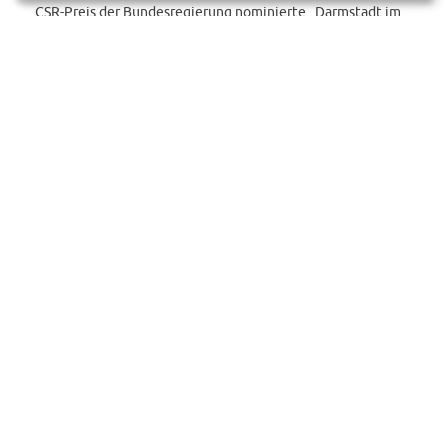
CSR-Preis der Bundesregierung nominierte „Darmstadt im
Herzen“-App abrufbar ist, hat die HEAG erstmalig ein
Überblick über alle Darmstädter Vereine geschaffen.
Die Vereine haben die Möglichkeit, ihr Angebot
übersichtlich vorzustellen. Das individuelle Vereinsprofil
kann über eine persönliche Zugangskennung selbstständig
bearbeitet werden.
ZUM VEREINSPORTAL