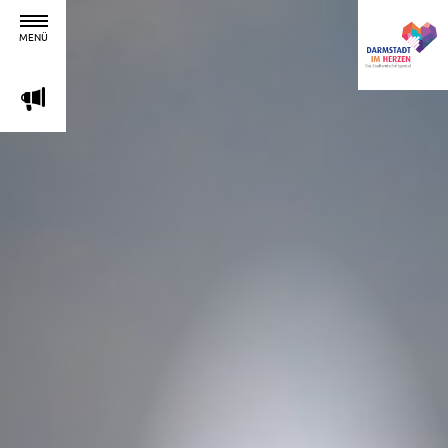
MENÜ
m