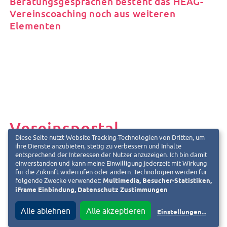
Beratungsgesprächen besteht das HEAG-
Vereinscoaching noch aus weiteren
Elementen
Vereinsportal
Diese Seite nutzt Website Tracking-Technologien von Dritten, um
ihre Dienste anzubieten, stetig zu verbessern und Inhalte
entsprechend der Interessen der Nutzer anzuzeigen. Ich bin damit
einverstanden und kann meine Einwilligung jederzeit mit Wirkung
für die Zukunft widerrufen oder ändern. Technologien werden für
folgende Zwecke verwendet:
Multimedia, Besucher-Statistiken,
Das Vereinsportal war die erste Komponente, die zur
iFrame Einbindung, Datenschutz Zustimmungen
Vereinsförderung auf dem Stadtwirtschaftsportal
www.darmstadtimherzen.de von der HEAG umgesetzt
Alle ablehnen
Alle akzeptieren
Einstellungen
...
wurde. Mit dem Vereinsportal, das auch über die für den