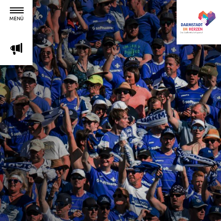
MENÜ
m