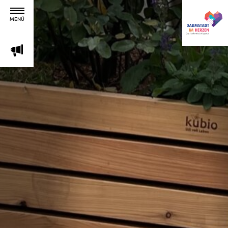
MENÜ
m