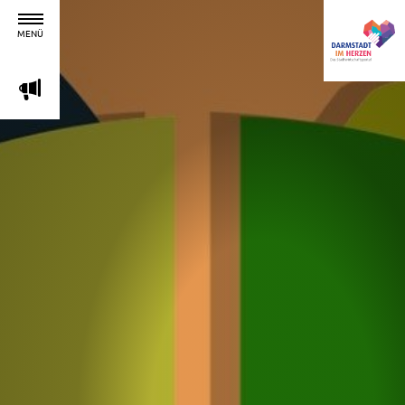
MENÜ
m