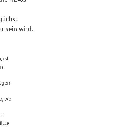
glichst
r sein wird.
 ist
en
Tagen
e, wo
E-
Mitte