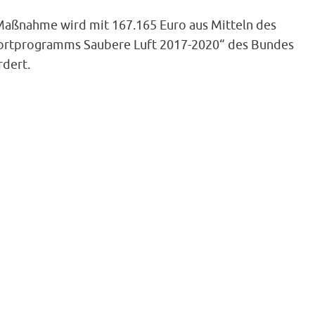
Maßnahme wird mit 167.165 Euro aus Mitteln des
ortprogramms Saubere Luft 2017-2020“ des Bundes
rdert.
semitteilung der HEAG mobilo vom 10.12.2020
Silke Rautenberg
Pressesprecherin
Leiterin Unternehmensko
Telefon 06151 709-4157
Telefax 06151 709-4269
E-Mail: silke.rautenberg