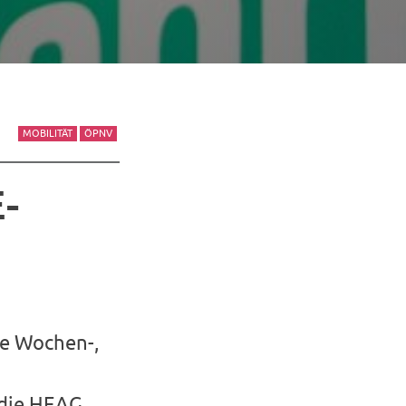
MOBILITÄT
ÖPNV
E-
re Wochen-,
 die HEAG