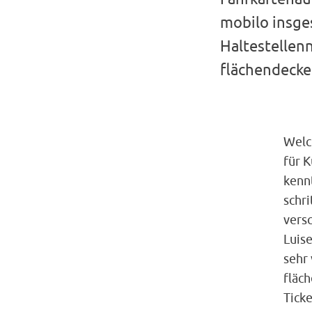
mobilo insge
Haltestellenn
flächendecke
Welc
für 
kenn
schr
vers
Luis
sehr
fläc
Ticke