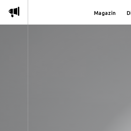
m
Magazin
D