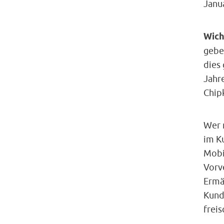
Janua
Wich
geben
dies 
Jahre
Chip
Wer n
im K
Mobi
Vorve
Ermä
Kund
freis