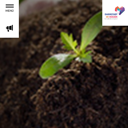
MENÜ
m