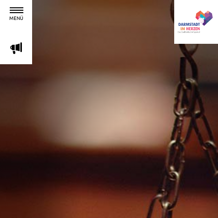
MENÜ
m